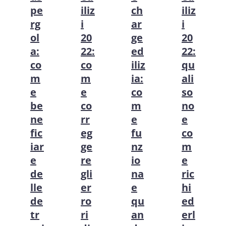
pe
iliz
ch
iliz
rg
i
ar
i
ol
20
ge
20
a:
22:
ed
22:
co
co
iliz
qu
m
m
ia:
ali
e
e
co
so
be
co
m
no
ne
rr
e
e
fic
eg
fu
co
iar
ge
nz
m
e
re
io
e
de
gli
na
ric
lle
er
e
hi
de
ro
qu
ed
tr
ri
an
erl