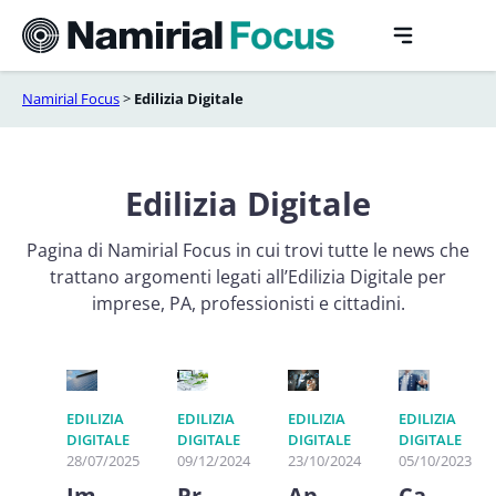
Vai
al
contenuto
Namirial Focus
>
Edilizia Digitale
Edilizia Digitale
Pagina di Namirial Focus in cui trovi tutte le news che
trattano argomenti legati all’Edilizia Digitale per
imprese, PA, professionisti e cittadini.
EDILIZIA
EDILIZIA
EDILIZIA
EDILIZIA
DIGITALE
DIGITALE
DIGITALE
DIGITALE
28/07/2025
09/12/2024
23/10/2024
05/10/2023
Im
Pr
Ap
Ca