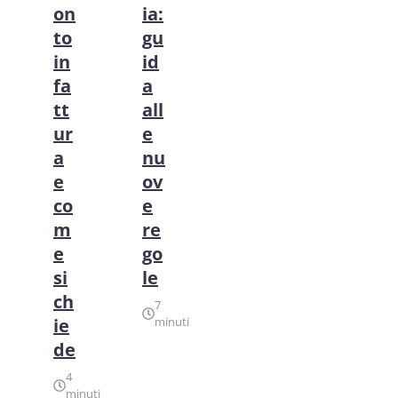
on
ia:
to
gu
in
id
fa
a
tt
all
ur
e
a
nu
e
ov
co
e
m
re
e
go
si
le
ch
7
ie
minuti
de
4
minuti