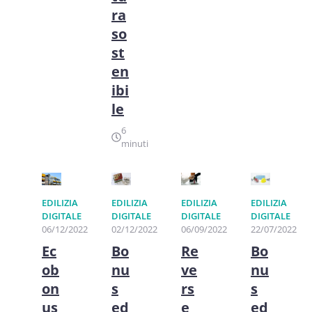
ra
so
st
en
ibi
le
6
minuti
EDILIZIA
EDILIZIA
EDILIZIA
EDILIZIA
DIGITALE
DIGITALE
DIGITALE
DIGITALE
06/12/2022
02/12/2022
06/09/2022
22/07/2022
Ec
Bo
Re
Bo
ob
nu
ve
nu
on
s
rs
s
us
ed
e
ed