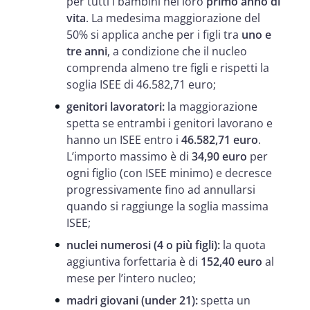
per tutti i bambini nel loro
primo anno di
vita
. La medesima maggiorazione del
50% si applica anche per i figli tra
uno e
tre anni
, a condizione che il nucleo
comprenda almeno tre figli e rispetti la
soglia ISEE di 46.582,71 euro;
genitori lavoratori:
la maggiorazione
spetta se entrambi i genitori lavorano e
hanno un ISEE entro i
46.582,71 euro
.
L’importo massimo è di
34,90 euro
per
ogni figlio (con ISEE minimo) e decresce
progressivamente fino ad annullarsi
quando si raggiunge la soglia massima
ISEE;
nuclei numerosi (4 o più figli):
la quota
aggiuntiva forfettaria è di
152,40 euro
al
mese per l’intero nucleo;
madri giovani (under 21):
spetta un