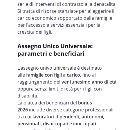
serie di interventi di contrasto alla denatalità.
Si tratta di risorse stanziate per alleggerire il
carico economico sopportato dalle famiglie
per l’accesso a servizi essenziali per la
crescita dei figli.
Assegno Unico Universale:
parametri e beneficiari
L’assegno univo universale è destinato
alle
famiglie con figli a carico,
fino al
raggiungimento del
ventunesimo anno di età
,
oppure senza limiti di età per i figli con
disabilità.
La platea dei beneficiari del
bonus
2026
include diverse categorie professionali,
tra cui
lavoratori dipendenti, autonomi,
pensionati, disoccupati e inoccupati
.