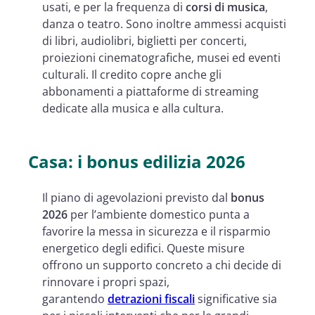
usati, e per la frequenza di
corsi di musica
,
danza o teatro. Sono inoltre ammessi acquisti
di libri, audiolibri, biglietti per concerti,
proiezioni cinematografiche, musei ed eventi
culturali. Il credito copre anche gli
abbonamenti a piattaforme di streaming
dedicate alla musica e alla cultura.
Casa: i bonus edilizia 2026
Il piano di agevolazioni previsto dal
bonus
2026
per l’ambiente domestico punta a
favorire la messa in sicurezza e il risparmio
energetico degli edifici. Queste misure
offrono un supporto concreto a chi decide di
rinnovare i propri spazi,
garantendo
detrazioni fiscali
significative sia