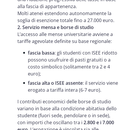
alla fascia di appartenenza.
Molti atenei estendono autonomamente la
soglia di esenzione totale fino a 27.000 euro.
2. Servizio mensa e borse di studio
L’accesso alle mense universitarie avviene a
tariffe agevolate definite su base regionale:
fascia bassa
: gli studenti con ISEE ridotto
possono usufruire di pasti gratuiti o a
costo simbolico (solitamente tra 2 e 4
euro);
fascia alta o ISEE assente
: il servizio viene
erogato a tariffa intera (6-7 euro).
I contributi economici delle borse di studio
variano in base alla condizione abitativa dello
studente (fuori sede, pendolare o in sede),
con importi che oscillano tra i
2.800 e i 7.000
euro
. L’erogazione è vincolata sia alle