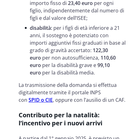
importo fisso di
23,40 euro
per ogni
figlio, indipendentemente dal numero di
figli e dal valore dell’ISEE;
disabilità:
per i figli di età inferiore a 21
anni, il sostegno è potenziato con
importi aggiuntivi fissi graduati in base al
grado di gravità accertato:
122,30
euro
per non autosufficienza,
110,60
euro
per la disabilità grave e
99,10
euro
per la disabilità media.
La trasmissione della domanda si effettua
digitalmente tramite il portale INPS
con
SPID o CIE
, oppure con l’ausilio di un CAF.
Contributo per la natalità:
l’incentivo per i nuovi arrivi
A partire dal 1° gennaio 2025, è previsto un