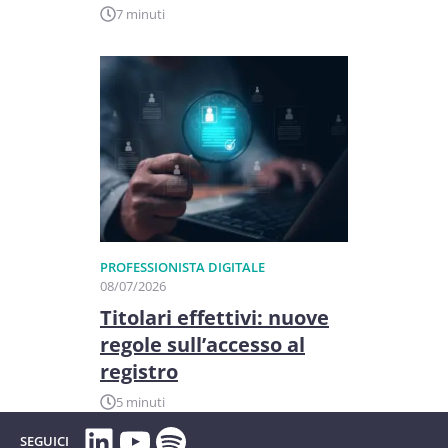
7 minuti
PROFESSIONISTA DIGITALE
08/07/2026
Titolari effettivi: nuove
regole sull’accesso al
registro
5 minuti
LinkedIn
YouTube
Spotify
SEGUICI