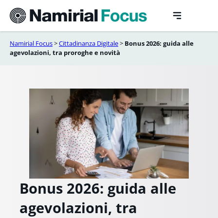
Vai
al
contenuto
Namirial Focus
>
Cittadinanza Digitale
>
Bonus 2026: guida alle
agevolazioni, tra proroghe e novità
Bonus 2026: guida alle
agevolazioni, tra