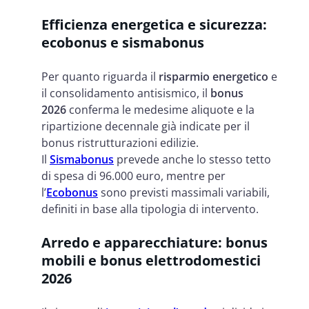
Efficienza energetica e sicurezza:
ecobonus e sismabonus
Per quanto riguarda il
risparmio energetico
e
il consolidamento antisismico, il
bonus
2026
conferma le medesime aliquote e la
ripartizione decennale già indicate per il
bonus ristrutturazioni edilizie.
Il
Sismabonus
prevede anche lo stesso tetto
di spesa di 96.000 euro, mentre per
l’
Ecobonus
sono previsti massimali variabili,
definiti in base alla tipologia di intervento.
Arredo e apparecchiature: bonus
mobili e bonus elettrodomestici
2026