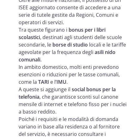
ISEE aggiornato consente di accedere a una
serie di tutele gestite da Regioni, Comuni e
operatori di servizi.
Tra queste figurano i
bonus per i libri
scolastici
, destinati agli studenti delle scuole
secondarie, le
borse di studio
locali e le tariffe
agevolate per la frequenza degli
asili nido
comunali
.
In ambito domestico, molti enti prevedono
esenzioni o riduzioni per le tasse comunali,
come la
TARI
e l’
IMU
.
A queste si aggiunge il
social bonus per la
telefonia
, che garantisce sconti sul canone
mensile di internet e telefono fisso per i nuclei
a basso reddito.
Poiché i requisiti e le modalità di domanda
variano in base alla residenza o al fornitore
del servizio, è necessario consultare i