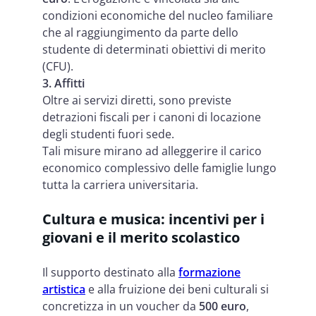
condizioni economiche del nucleo familiare
che al raggiungimento da parte dello
studente di determinati obiettivi di merito
(CFU).
3. Affitti
Oltre ai servizi diretti, sono previste
detrazioni fiscali per i canoni di locazione
degli studenti fuori sede.
Tali misure mirano ad alleggerire il carico
economico complessivo delle famiglie lungo
tutta la carriera universitaria.
Cultura e musica: incentivi per i
giovani e il merito scolastico
Il supporto destinato alla
formazione
artistica
e alla fruizione dei beni culturali si
concretizza in un voucher da
500 euro
,