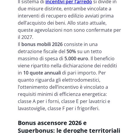
Il sistema di
incentivi per l’arredo
si divide in
due misure distinte, entrambe vincolate a
interventi di recupero edilizio avviati prima
dell’acquisto dei beni. Allo stato attuale,
queste agevolazioni non sono confermate per
il 2027.
Il
bonus mobili 2026
consiste in una
detrazione fiscale del
50%
su un tetto
massimo di spesa di
5.000 euro
. Il beneficio
viene ripartito nella dichiarazione dei redditi
in
10 quote annuali
di pari importo. Per
quanto riguarda gli elettrodomestici,
l’ottenimento dell’incentivo è vincolato a
requisiti minimi di efficienza energetica:
classe A per i forni, classe E per lavatrici e
lavastoviglie, classe F per i frigoriferi.
Bonus ascensore 2026 e
Superbonus: le deroghe territoriali