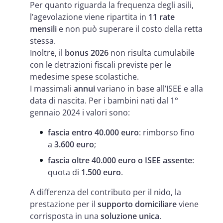
Per quanto riguarda la frequenza degli asili,
l’agevolazione viene ripartita in
11 rate
mensili
e non può superare il costo della retta
stessa.
Inoltre, il
bonus 2026
non risulta cumulabile
con le detrazioni fiscali previste per le
medesime spese scolastiche.
I massimali
annui
variano in base all’ISEE e alla
data di nascita. Per i bambini nati dal 1°
gennaio 2024 i valori sono:
fascia entro 40.000 euro
: rimborso fino
a
3.600 euro
;
fascia oltre 40.000 euro o ISEE assente
:
quota di
1.500 euro
.
A differenza del contributo per il nido, la
prestazione per il
supporto domiciliare
viene
corrisposta in una
soluzione unica
.