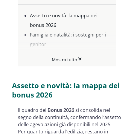
Assetto e novità: la mappa dei
bonus 2026
Famiglia e natalità: i sostegni per i
genitori
Casa: i bonus edilizia 2026
Mostra tutto
Contrasto alla povertà: le misure di
inclusione e sostegno
Ulteriori agevolazioni e contributi
Assetto e novità: la mappa dei
locali basati sull'ISEE
bonus 2026
Salute e benessere: agevolazioni
Il quadro dei
Bonus 2026
si consolida nel
per la cura della persona
segno della continuità, confermando l’assetto
delle agevolazioni già disponibili nel 2025.
Per quanto riguarda l’edilizia, restano in