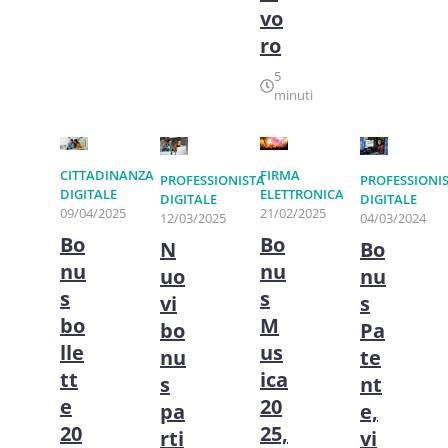
vo
ro
5
minuti
CITTADINANZA
FIRMA
PROFESSIONISTA
PROFESSIONI
DIGITALE
ELETTRONICA
DIGITALE
DIGITALE
09/04/2025
21/02/2025
12/03/2025
04/03/2024
Bo
Bo
N
Bo
nu
nu
uo
nu
s
s
vi
s
bo
M
bo
Pa
lle
us
nu
te
tt
ica
s
nt
e
20
pa
e,
20
25,
rti
vi