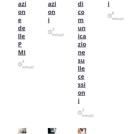
azi
azi
di
i
on
on
co
8
e
i
m
minuti
de
un
3
lle
minuti
ica
P
zio
MI
ne
su
4
minuti
lle
ce
ssi
on
i
3
minuti