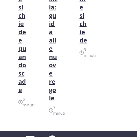
si
ia:
e
ch
gu
si
ie
id
ch
de
a
ie
e
all
de
qu
e
3
an
nu
minuti
do
ov
sc
e
ad
re
e
go
le
6
minuti
7
minuti