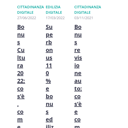
CITTADINANZA
EDILIZIA
CITTADINANZA
DIGITALE
DIGITALE
DIGITALE
27/06/2022
17/03/2022
03/11/2021
Bo
Su
Bo
nu
pe
nu
s
rb
s
Cu
on
re
ltu
us
vis
ra
11
io
20
0
ne
22:
%
au
co
e
to:
s’è
bo
co
,
nu
s’è
co
s
e
m
ed
co
e
iliz
m