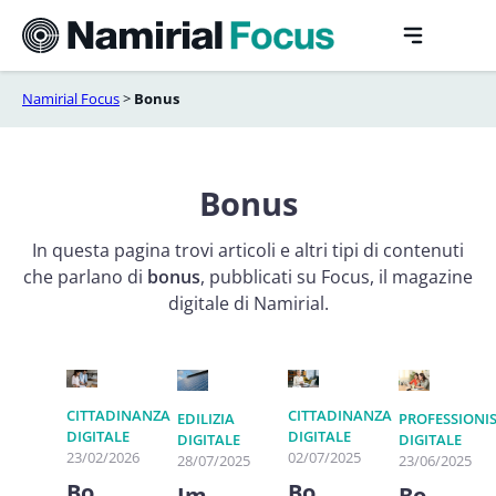
Vai
al
contenuto
Namirial Focus
>
Bonus
Bonus
In questa pagina trovi articoli e altri tipi di contenuti
che parlano di
bonus
, pubblicati su Focus, il magazine
digitale di Namirial.
CITTADINANZA
CITTADINANZA
EDILIZIA
PROFESSIONI
DIGITALE
DIGITALE
DIGITALE
DIGITALE
23/02/2026
02/07/2025
28/07/2025
23/06/2025
Bo
Bo
Im
Bo