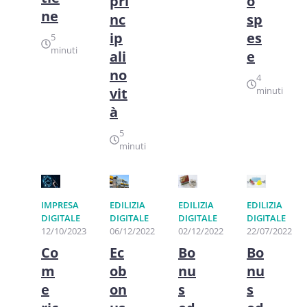
pri
o
ne
nc
sp
ip
es
5
minuti
ali
e
no
4
vit
minuti
à
5
minuti
IMPRESA
EDILIZIA
EDILIZIA
EDILIZIA
DIGITALE
DIGITALE
DIGITALE
DIGITALE
12/10/2023
06/12/2022
02/12/2022
22/07/2022
Co
Ec
Bo
Bo
m
ob
nu
nu
e
on
s
s