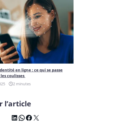
identité en ligne : ce qui se passe
les coulisses
025
2 minutes
 l’article
LinkedIn
WhatsApp
Facebook
X