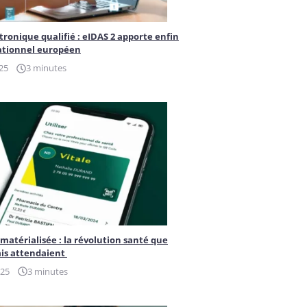
tronique qualifié : eIDAS 2 apporte enfin
ationnel européen
25
3 minutes
ématérialisée : la révolution santé que
ais attendaient
025
3 minutes