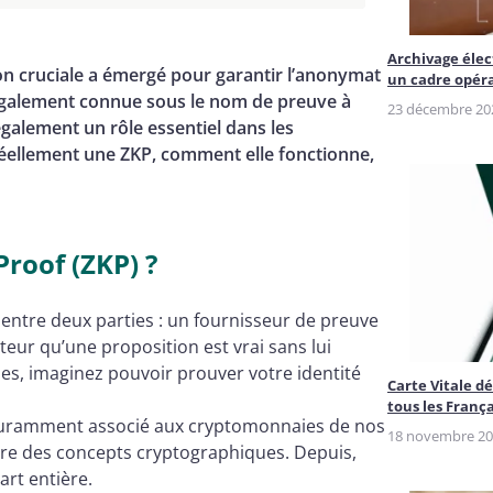
Archivage élec
n cruciale a émergé pour garantir l’anonymat
un cadre opér
 également connue sous le nom de preuve à
23 décembre 20
également un rôle essentiel dans les
réellement une ZKP, comment elle fonctionne,
roof (ZKP) ?
entre deux parties : un fournisseur de preuve
ateur qu’une proposition est vrai sans lui
es, imaginez pouvoir prouver votre identité
Carte Vitale d
tous les Franç
couramment associé aux cryptomonnaies de nos
18 novembre 2
crire des concepts cryptographiques. Depuis,
rt entière.