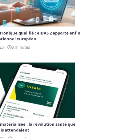
tronique qualifié : eIDAS 2 apporte enfin
ationnel européen
25
3 minutes
ématérialisée : la révolution santé que
ais attendaient