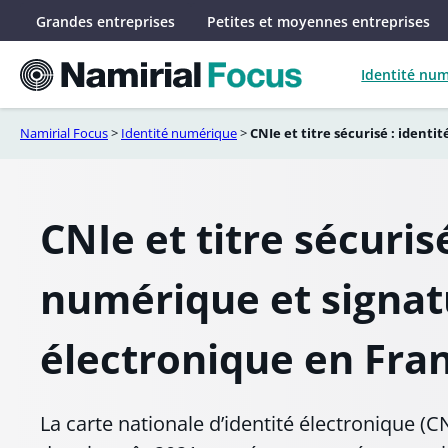
Aller
Grandes entreprises
Petites et moyennes entreprises
au
contenu
Identité nu
Namirial Focus
>
Identité numérique
>
CNIe et titre sécurisé : ident
CNIe et titre sécurisé
numérique et signat
électronique en Fra
La carte nationale d’identité électronique (C