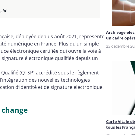
r
ANTS
s
Archivage élec
n 2025-2026
rançaise, déployée depuis août 2021, représente
un cadre opér
tité numérique en France. Plus qu’un simple
23 décembre 20
uce électronique certifiée qui ouvre la voie à
la signature électronique qualifiée depuis un
 Qualifié (QTSP) accrédité sous le règlement
’intégration des nouvelles technologies
cation d’identité et de signature électronique.
i change
Carte Vitale d
tous les Franç