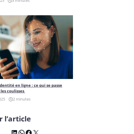
025
3 minutes
identité en ligne : ce qui se passe
les coulisses
025
2 minutes
 l’article
LinkedIn
WhatsApp
Facebook
X