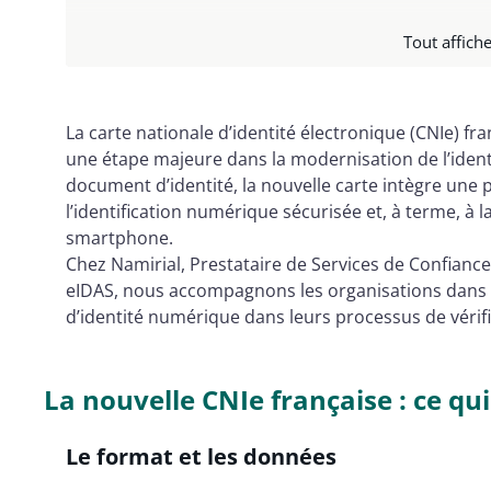
La CNIe dans le contexte du EUDI Wallet
Tout affiche
Les titres sécurisés en France : l'écosystème 
Vérification de l'authenticité des titres françai
Signature électronique avec la CNIe : l'horizo
La carte nationale d’identité électronique (CNIe) f
une étape majeure dans la modernisation de l’iden
Conclusion
document d’identité, la nouvelle carte intègre une p
l’identification numérique sécurisée et, à terme, à 
smartphone.
Chez Namirial, Prestataire de Services de Confiance
eIDAS, nous accompagnons les organisations dans l
d’identité numérique dans leurs processus de vérifi
La nouvelle CNIe française : ce qu
Le format et les données