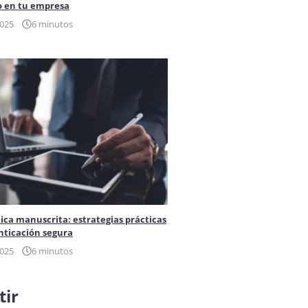
 en tu empresa
2025
6 minutos
ica manuscrita: estrategias prácticas
nticación segura
2025
6 minutos
ir