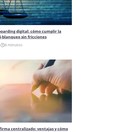
oarding digital: cómo cumplir la
-blanqueo sin fricciones
6 minutos
 firma centralizado: ventajas y cómo