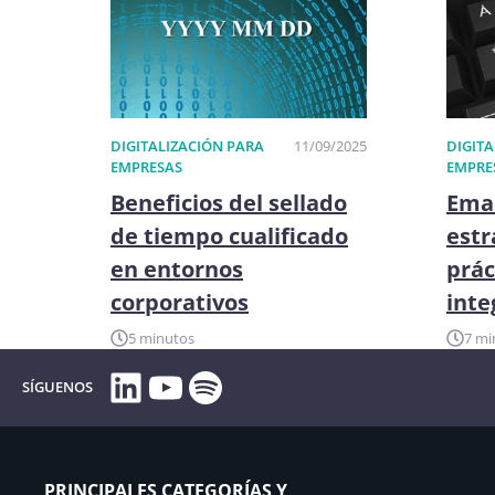
DIGITALIZACIÓN PARA
11/09/2025
DIGITA
EMPRESAS
EMPRE
Beneficios del sellado
Emai
de tiempo cualificado
estr
en entornos
prác
corporativos
inte
5 minutos
7 mi
LinkedIn
YouTube
Spotify
SÍGUENOS
PRINCIPALES CATEGORÍAS Y