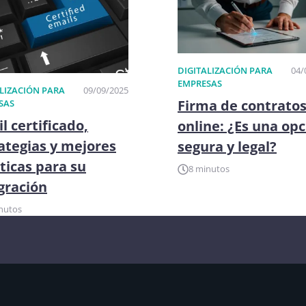
DIGITALIZACIÓN PARA
04/
EMPRESAS
LIZACIÓN PARA
09/09/2025
Firma de contrato
SAS
l certificado,
online: ¿Es una op
ategias y mejores
segura y legal?
ticas para su
8 minutos
gración
nutos