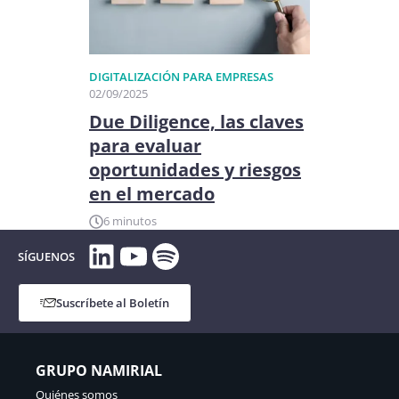
DIGITALIZACIÓN PARA EMPRESAS
02/09/2025
Due Diligence, las claves
para evaluar
oportunidades y riesgos
en el mercado
6 minutos
LinkedIn
YouTube
Spotify
SÍGUENOS
Suscríbete al Boletín
GRUPO NAMIRIAL
Quiénes somos