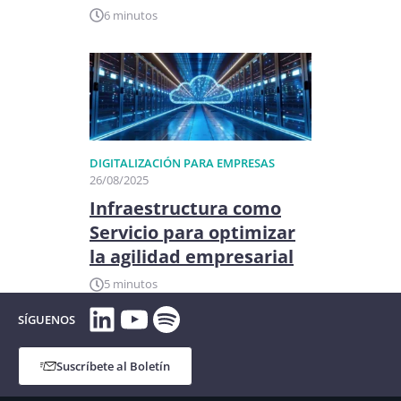
6 minutos
DIGITALIZACIÓN PARA EMPRESAS
26/08/2025
Infraestructura como
Servicio para optimizar
la agilidad empresarial
5 minutos
LinkedIn
YouTube
Spotify
SÍGUENOS
Suscríbete al Boletín