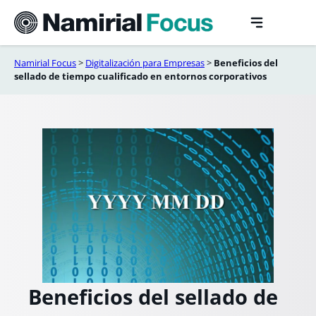
Saltar
al
contenido
Namirial Focus
>
Digitalización para Empresas
>
Beneficios del
sellado de tiempo cualificado en entornos corporativos
Beneficios del sellado de