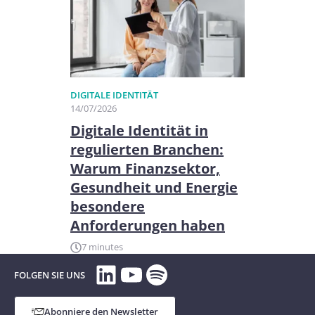
DIGITALE IDENTITÄT
14/07/2026
Digitale Identität in
regulierten Branchen:
Warum Finanzsektor,
Gesundheit und Energie
besondere
Anforderungen haben
7 minutes
LinkedIn
YouTube
Spotify
FOLGEN SIE UNS
Abonniere den Newsletter