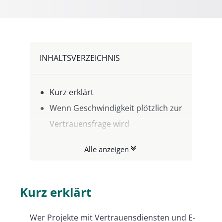
INHALTSVERZEICHNIS
Kurz erklärt
Wenn Geschwindigkeit plötzlich zur
Vertrauensfrage wird
Was eine KPI in diesem Umfeld
Alle anzeigen
verlässlich macht
Die wichtigste KPI zuerst: Zeit bis
zum Abschluss
Kurz erklärt
Adoption: Ohne Nutzung kein
Wer Projekte mit Vertrauensdiensten und E-
Projekterfolg