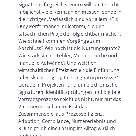
Signatur erfolgreich steuern will, sollte nicht
Fehlerquote und Nachbearbeitung:
möglichst viele Kennzahlen messen, sondern
Der stille Kostenfaktor
die richtigen. Verlässlich sind vor allem KPIs
(Key Performance Indicators), die den
Compliance sichtbar machen statt
tatsächlichen Projekterfolg sichtbar machen:
nur voraussetzen
Wie schnell kommen Vorgänge zum
Wirtschaftlichkeit: ROI ja, aber bitte
Abschluss? Wie hoch ist die Nutzungsquote?
Wie stark sinken Fehler, Medienbrüche und
realistisch
manuelle Aufwände? Und welchen
Kundenerlebnis und
wirtschaftlichen Effekt erzielt die Einführung
Abschlussquote nicht getrennt
oder Skalierung digitaler Signaturprozesse?
Gerade in Projekten rund um elektronische
denken
Signaturen, Identitätsprüfungen und digitale
Diese KPIs sollten zusammen
Vertragsprozesse reicht es nicht, nur auf das
betrachtet werden
Volumen zu schauen. Erst das
Zusammenspiel aus Prozesseffizienz,
Typische Fehler bei der KPI-
Adoption, Compliance, Nutzererlebnis und
Auswahl
ROI zeigt, ob eine Lösung im Alltag wirklich
Warum KPI-Reife zum
funktioniert.