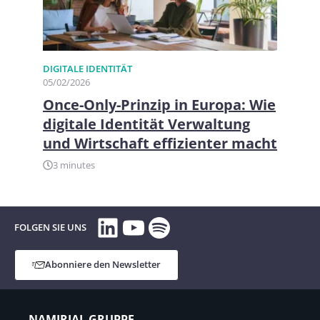
DIGITALE IDENTITÄT
05/02/2026
Once-Only-Prinzip in Europa: Wie
digitale Identität Verwaltung
und Wirtschaft effizienter macht
3 minutes
LinkedIn
YouTube
Spotify
FOLGEN SIE UNS
Abonniere den Newsletter
NAMIRIAL GRUPPE