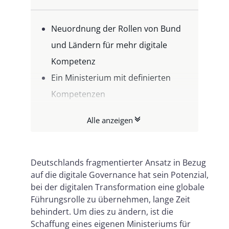
Neuordnung der Rollen von Bund
und Ländern für mehr digitale
Kompetenz
Ein Ministerium mit definierten
Kompetenzen
Budget und Koordination:
Alle anzeigen
Eckpfeiler des Erfolgs der digitalen
Kompetenz
Digitale Kompetenz für einen
Deutschlands fragmentierter Ansatz in Bezug
auf die digitale Governance hat sein Potenzial,
modernen Staat
bei der digitalen Transformation eine globale
Führungsrolle zu übernehmen, lange Zeit
behindert. Um dies zu ändern, ist die
Schaffung eines eigenen Ministeriums für