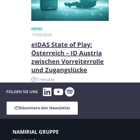
NEWS
17/02/2026
eIDAS State of Play:
Österreich – ID Austria
zwischen Vorreiterrolle
und Zugangslücke
7 minutes
LinkedIn
YouTube
Spotify
FOLGEN SIE UNS
Abonniere den Newsletter
NAMIRIAL GRUPPE