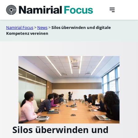
Skip
to
content
Namirial Focus
>
News
>
Silos überwinden und digitale
Kompetenz vereinen
Silos überwinden und