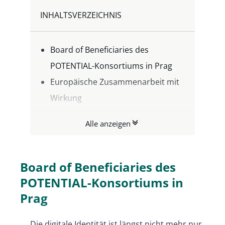
INHALTSVERZEICHNIS
Board of Beneficiaries des
POTENTIAL-Konsortiums in Prag
Europäische Zusammenarbeit mit
Wirkung
Interoperabilität, die funktioniert –
Alle anzeigen
live demonstriert
Von der Pilotphase zu
europäischen Standards
Board of Beneficiaries des
Die Zeit drängt – eIDAS2
POTENTIAL-Konsortiums in
verpflichtet
Prag
Der Staffelstab wird übergeben:
Die digitale Identität ist längst nicht mehr nur