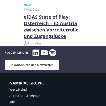
NEWS
17/02/2026
eIDAS State of Play:
Österreich – ID Austria
zwischen Vorreiterrolle
und Zugangslücke
7 minutes
LinkedIn
YouTube
Spotify
FOLGEN SIE UNS
Abonniere den Newsletter
NAMIRIAL GRUPPE
Wer wir sind
AI-First-Unternehmen
Jobs