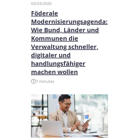
03/03/2026
Föderale
Modernisierungsagenda:
Wie Bund, Länder und
Kommunen die
Verwaltung schneller,
digitaler und
handlungsfähiger
machen wollen
7 minutes