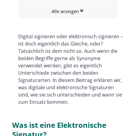
Digitale Signatur als Grundlage für
Alle anzeigen
die Elektronische Signatur
Unterschiede zwischen
Elektronischer und Digitaler
Digital signieren oder elektronisch signieren –
ist doch eigentlich das Gleiche, oder?
Signatur
Tatsächlich ist dem nicht so. Auch wenn die
Vorteile der Digitalen Signatur
beiden Begriffe gerne als Synonyme
Welche Signatur eignet sich für Ihr
verwendet werden, gibt es eigentlich
Unterschiede zwischen den beiden
Unternehmen?
Signaturarten. In diesem Beitrag erklären wir,
Fazit: Digitale oder Elektronische
was digitale und elektronische Signaturen
Signatur?
sind, wie sie sich unterscheiden und wann sie
zum Einsatz kommen.
Was ist eine Elektronische
Signatur?