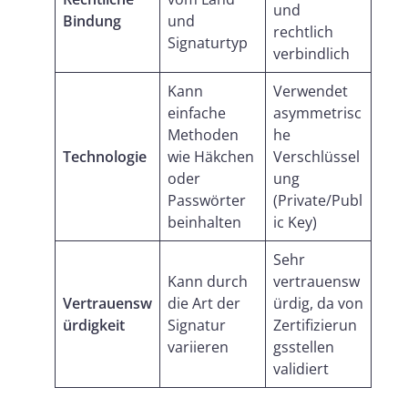
und
Bindung
und
rechtlich
Signaturtyp
verbindlich
Kann
Verwendet
einfache
asymmetrisc
Methoden
he
Technologie
wie Häkchen
Verschlüssel
oder
ung
Passwörter
(Private/Publ
beinhalten
ic Key)
Sehr
Kann durch
vertrauensw
Vertrauensw
die Art der
ürdig, da von
ürdigkeit
Signatur
Zertifizierun
variieren
gsstellen
validiert