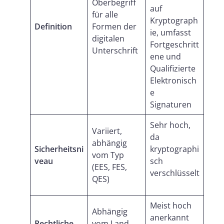
Oberbegriff
auf
für alle
Kryptograph
Definition
Formen der
ie, umfasst
digitalen
Fortgeschritt
Unterschrift
ene und
Qualifizierte
Elektronisch
e
Signaturen
Sehr hoch,
Variiert,
da
abhängig
Sicherheitsni
kryptographi
vom Typ
veau
sch
(EES, FES,
verschlüsselt
QES)
Meist hoch
Abhängig
anerkannt
Rechtliche
vom Land