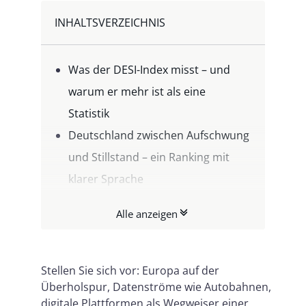
INHALTSVERZEICHNIS
Was der DESI-Index misst – und
warum er mehr ist als eine
Statistik
Deutschland zwischen Aufschwung
und Stillstand – ein Ranking mit
klarer Sprache
Digitalisierung ist politisch – und
Alle anzeigen
braucht einen klaren Fahrplan
Vertrauensdienste als Schlüssel:
Digitalisierung braucht Identität
Stellen Sie sich vor: Europa auf der
Überholspur, Datenströme wie Autobahnen,
und Integrität
digitale Plattformen als Wegweiser einer