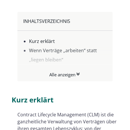
INHALTSVERZEICHNIS
Kurz erklärt
Wenn Verträge „arbeiten“ statt
„liegen bleiben“
Was gehört zum
Alle anzeigen
Vertragslebenszyklus?
CLM vs. Vertragsmanagement: Wo
liegt der Unterschied?
Kurz erklärt
Warum CLM sich „rechnet“ – auch
Contract Lifecycle Management (CLM) ist die
jenseits der Rechtsabteilung
ganzheitliche Verwaltung von Verträgen über
Was ein gutes CLM-System
ihren gesamten Lebenszyklus: von der