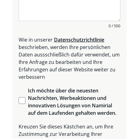
t
a
t
e
0 / 500
s
+
Wie in unserer
Datenschutzrichtlinie
1
beschrieben, werden Ihre persönlichen
Daten aussschließlich dafür verwendet, um
Ihre Anfrage zu bearbeiten und Ihre
Erfahrungen auf dieser Website weiter zu
verbessern
Ich
möchte
über
die
neuesten
Nachrichten
,
Werbeaktionen
und
innovativen
Lösungen
von
Namirial
auf dem
Laufenden
gehalten
werden
.
Kreuzen Sie dieses Kästchen an, um Ihre
Zustimmung zur Verarbeitung Ihrer