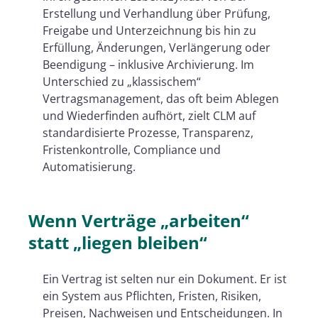
typischerweise können sollte
Erstellung und Verhandlung über Prüfung,
Freigabe und Unterzeichnung bis hin zu
Die unterschätzte Schlüsselrolle:
Erfüllung, Änderungen, Verlängerung oder
Identität, Signatur und Nachweis
Beendigung – inklusive Archivierung. Im
Einführung in der Praxis: So wird
Unterschied zu „klassischem“
Vertragsmanagement, das oft beim Ablegen
CLM nicht zum Tool-Projekt
und Wiederfinden aufhört, zielt CLM auf
Fazit: CLM macht Verträge zu
standardisierte Prozesse, Transparenz,
steuerbaren Geschäftsprozessen
Fristenkontrolle, Compliance und
Automatisierung.
Passende Lösungen von Namirial
für einen durchgängigen
Vertragsprozess
Wenn Verträge „arbeiten“
statt „liegen bleiben“
Ein Vertrag ist selten nur ein Dokument. Er ist
ein System aus Pflichten, Fristen, Risiken,
Preisen, Nachweisen und Entscheidungen. In