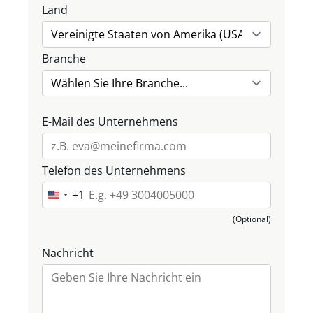
Land
Branche
E-Mail des Unternehmens
Telefon des Unternehmens
+1
U
n
(Optional)
i
t
Nachricht
e
d
S