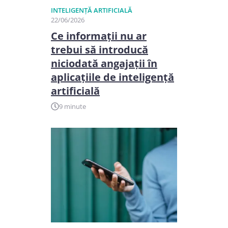
INTELIGENȚĂ ARTIFICIALĂ
22/06/2026
Ce informații nu ar
trebui să introducă
niciodată angajații în
aplicațiile de inteligență
artificială
9 minute