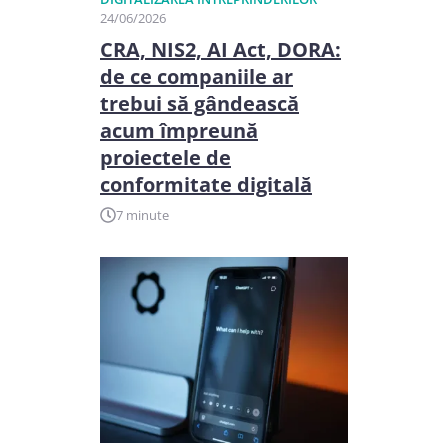
24/06/2026
CRA, NIS2, AI Act, DORA:
de ce companiile ar
trebui să gândească
acum împreună
proiectele de
conformitate digitală
7 minute