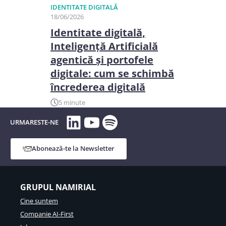
IDENTITATE DIGITALĂ
18/06/2026
Identitate digitală,
Inteligență Artificială
agentică și portofele
digitale: cum se schimbă
încrederea digitală
5 minute
LinkedIn
YouTube
Spotify
URMARESTE-NE
Abonează-te la Newsletter
GRUPUL NAMIRIAL
Cine suntem
Companie AI-First