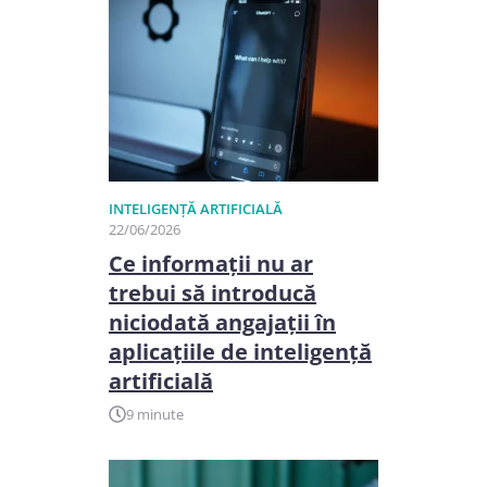
INTELIGENȚĂ ARTIFICIALĂ
22/06/2026
Ce informații nu ar
trebui să introducă
niciodată angajații în
aplicațiile de inteligență
artificială
9 minute