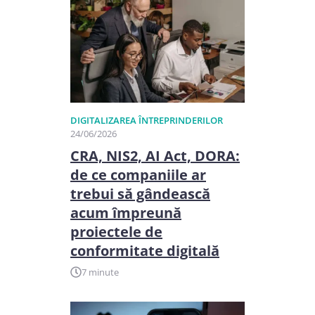
DIGITALIZAREA ÎNTREPRINDERILOR
24/06/2026
CRA, NIS2, AI Act, DORA:
de ce companiile ar
trebui să gândească
acum împreună
proiectele de
conformitate digitală
7 minute