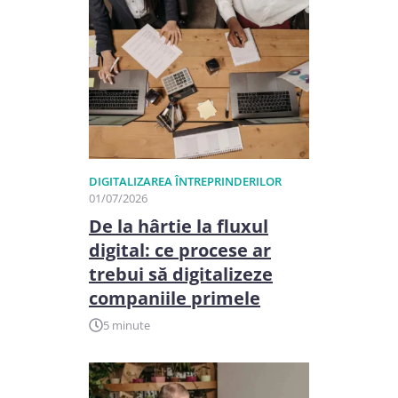
DIGITALIZAREA ÎNTREPRINDERILOR
01/07/2026
De la hârtie la fluxul
digital: ce procese ar
trebui să digitalizeze
companiile primele
5 minute