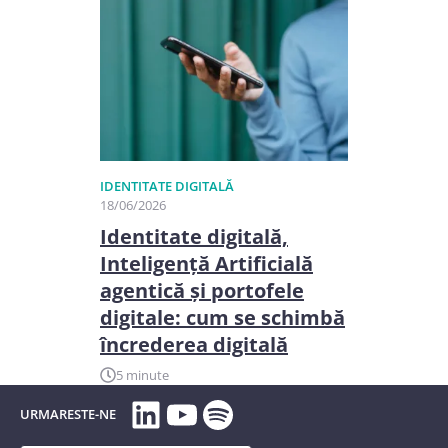
IDENTITATE DIGITALĂ
18/06/2026
Identitate digitală,
Inteligență Artificială
agentică și portofele
digitale: cum se schimbă
încrederea digitală
5 minute
LinkedIn
YouTube
Spotify
URMARESTE-NE