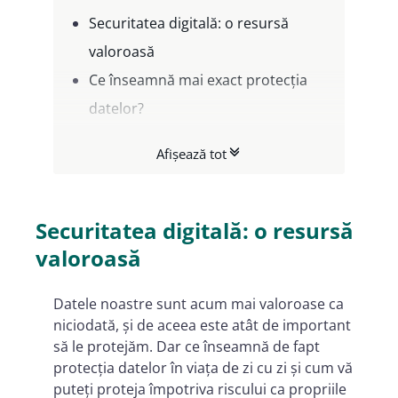
Securitatea digitală: o resursă
valoroasă
Ce înseamnă mai exact protecția
datelor?
Când se încalcă protecția datelor?
Afișează tot
Ce date nu pot fi transmise către
terți?
Unde pot raporta încălcările
Securitatea digitală: o resursă
privind protecția datelor?
valoroasă
Ce se întâmplă dacă nu îmi
Datele noastre sunt acum mai valoroase ca
protejez datele?
niciodată, și de aceea este atât de important
Care sunt cele 7 reguli de bază ale
să le protejăm. Dar ce înseamnă de fapt
protecției datelor?
protecția datelor în viața de zi cu zi și cum vă
puteți proteja împotriva riscului ca propriile
Concluzie