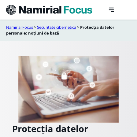
Sari
la
conținut
Namirial Focus
>
Securitate cibernetică
>
Protecția datelor
personale: noțiuni de bază
Protecția datelor