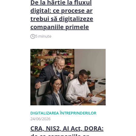
De la hârtie la fluxul
digital: ce procese ar
trebui să digitalizeze
companiile primele
5 minute
DIGITALIZAREA ÎNTREPRINDERILOR
24/06/2026
CRA, NIS2, AI Act, DORA: