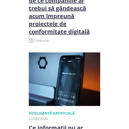
de ce companiile ar
trebui să gândească
acum împreună
proiectele de
conformitate digitală
7 minute
INTELIGENȚĂ ARTIFICIALĂ
22/06/2026
Ce informații nu ar