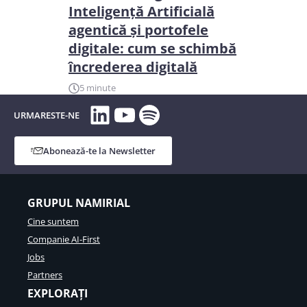
Inteligență Artificială
agentică și portofele
digitale: cum se schimbă
încrederea digitală
5 minute
LinkedIn
YouTube
Spotify
URMARESTE-NE
Abonează-te la Newsletter
GRUPUL NAMIRIAL
Cine suntem
Companie AI-First
Jobs
Partners
EXPLORAȚI