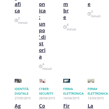
on
afi
m
e
ica
ca
br
3
:
e
minuti
2
un
minuti
4
po
minuti
’ di
st
ori
a
4
minuti
FIRMA
IDENTITÀ
CYBER
FIRMA
ELETTRONICA
DIGITALE
SECURITY
ELETTRONICA
13/03/2015
27/05/2015
28/04/2015
16/04/2015
La
Ag
Co
Fir