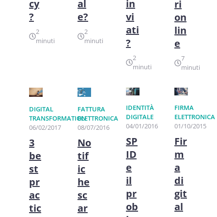
cy
al
in
ri
?
e?
vi
on
ati
lin
2
2
minuti
minuti
?
e
2
7
minuti
minuti
IDENTITÀ
FIRMA
FATTURA
DIGITAL
DIGITALE
ELETTRONICA
ELETTRONICA
TRANSFORMATION
04/01/2016
01/10/2015
08/07/2016
06/02/2017
SP
Fir
No
3
ID
m
tif
be
e
a
ic
st
il
di
he
pr
pr
git
sc
ac
ob
al
ar
tic