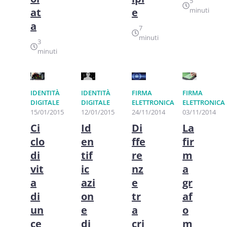
5
minuti
at
e
a
7
minuti
3
minuti
IDENTITÀ
IDENTITÀ
FIRMA
FIRMA
DIGITALE
DIGITALE
ELETTRONICA
ELETTRONICA
12/01/2015
15/01/2015
24/11/2014
03/11/2014
Id
Ci
Di
La
en
clo
ffe
fir
tif
di
re
m
ic
vit
nz
a
azi
a
e
gr
on
di
tr
af
e
un
a
o
di
ce
cri
m