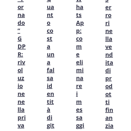
or
ua
ha
er
na
nt
ts
ro
do
o
Ap
ri
”
co
p:
ne
G
st
co
lla
DP
a
m
ve
R:
un
e
nd
riv
a
eli
ita
ol
fal
mi
di
uz
sa
na
pr
io
id
re
od
ne
en
i
ot
ne
tit
m
ti
lla
à
es
fin
pri
di
sa
an
va
git
ggi
zia