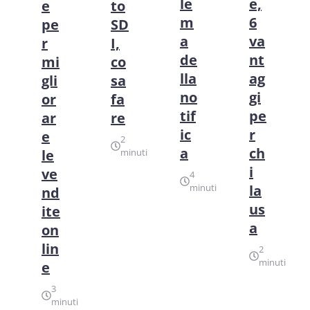
le
e,
to
e
m
6
SD
pe
a
va
I,
r
de
nt
co
mi
lla
ag
sa
gli
no
gi
fa
or
tif
pe
re
ar
ic
r
e
2
a
ch
minuti
le
i
ve
4
minuti
la
nd
us
ite
a
on
lin
2
minuti
e
3
minuti