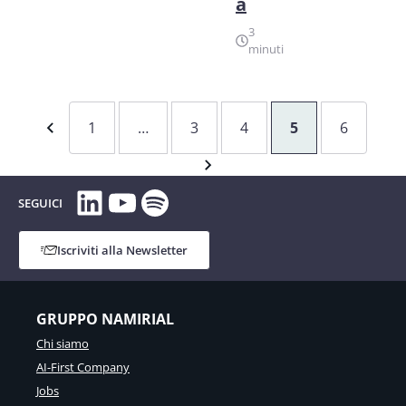
a
3
minuti
1
…
3
4
5
6
LinkedIn
YouTube
Spotify
SEGUICI
Iscriviti alla Newsletter
GRUPPO NAMIRIAL
Chi siamo
AI-First Company
Jobs