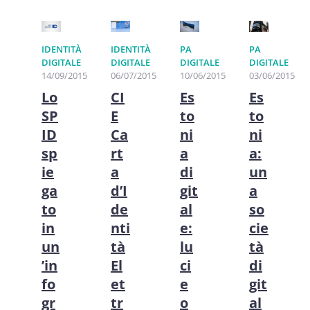
IDENTITÀ
IDENTITÀ
PA
PA
DIGITALE
DIGITALE
DIGITALE
DIGITALE
06/07/2015
14/09/2015
10/06/2015
03/06/2015
CI
Lo
Es
Es
E
SP
to
to
Ca
ID
ni
ni
rt
sp
a
a:
a
ie
di
un
d’I
ga
git
a
de
to
al
so
nti
in
e:
cie
tà
un
lu
tà
El
’in
ci
di
et
fo
e
git
tr
gr
o
al