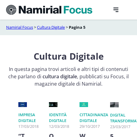
Vai
al
contenuto
Namirial Focus
>
Cultura Digitale
>
Pagina 5
Cultura Digitale
In questa pagina trovi articoli e altri tipi di contenuti
che parlano di
cultura digitale
, pubblicati su Focus, il
magazine digitale di Namirial.
IMPRESA
IDENTITÀ
CITTADINANZA
DIGITAL
DIGITALE
DIGITALE
DIGITALE
TRANSFORMA
17/03/2018
12/03/2018
29/10/2017
23/03/2017
“T
Q
W
5