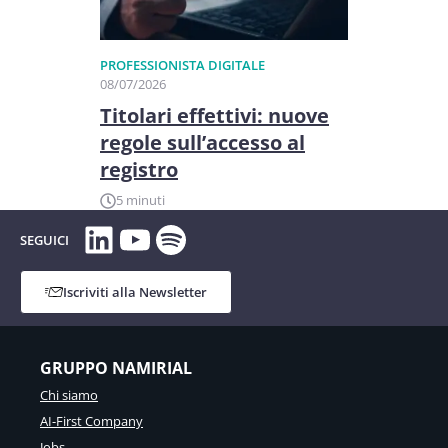
PROFESSIONISTA DIGITALE
08/07/2026
Titolari effettivi: nuove
regole sull’accesso al
registro
5 minuti
LinkedIn
YouTube
Spotify
SEGUICI
Iscriviti alla Newsletter
GRUPPO NAMIRIAL
Chi siamo
AI-First Company
Jobs