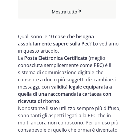
I professionisti non iscritti ad albi,
Mostra tutto
come gli amministratori di
condominio o gli informatici,
devono avere la PEC?
Quali sono le
10 cose che bisogna
assolutamente sapere sulla Pec
? Lo vediamo
La posta elettronica certificata ha
in questo articolo.
valore legale? E, se sì, di che tipo?
La
Posta Elettronica Certificata
(meglio
Qual è la differenza tra firma
conosciuta semplicemente come
PEC)
è il
sistema di comunicazione digitale che
digitale e Posta Elettronica
consente a due o più soggetti di scambiarsi
Certificata?
messaggi, con
validità legale equiparata a
Quali vantaggi ci sono a usare la
quella di una raccomandata cartacea con
ricevuta di ritorno
.
PEC?
Nonostante il suo utilizzo sempre più diffuso,
Cosa succede se si usa la PEC per
sono tanti gli aspetti legati alla PEC che in
comunicare con un'email non
molti ancora non conoscono. Per un uso più
consapevole di quello che ormai è diventato
certificata?