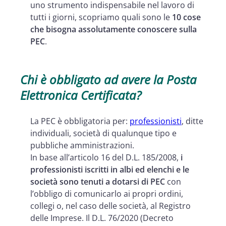
uno strumento indispensabile nel lavoro di
La parcella concordata con un
tutti i giorni, scopriamo quali sono le
10 cose
cliente via email ha valore legale?
che bisogna assolutamente conoscere sulla
PEC
.
La posta elettronica certificata è
obbligatoria nei rapporti con la PA?
La PEC può sostituire la fattura
Chi è obbligato ad avere la Posta
elettronica, ora obbligatoria nei
Elettronica Certificata?
confronti delle PA centrali e
La PEC è obbligatoria per:
professionisti
, ditte
periferiche?
individuali, società di qualunque tipo e
pubbliche amministrazioni.
In base all’articolo 16 del D.L. 185/2008,
i
professionisti iscritti in albi ed elenchi e le
società sono tenuti a dotarsi di PEC
con
l’obbligo di comunicarlo ai propri ordini,
collegi o, nel caso delle società, al Registro
delle Imprese. Il D.L. 76/2020 (Decreto