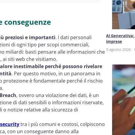
e e conseguenze
AI Generativa:
ù preziosi e importanti
. I dati personali
imprese
zioni di ogni tipo per scopi commerciali,
5 agosto 2026
o miliardi: basti pensare alle informazioni che
 ai siti web che visitiamo.
alore inestimabile perché possono rivelare
ntità
. Per questo motivo, in un panorama in
ro protezione è fondamentale perché il rischio
a.
Breach
, ovvero una violazione dei dati, è un
one di dati sensibili o informazioni riservate,
o notizie relative alla sicurezza di
 security
tra i più comuni e costosi, colpiscono
ica, con un conseguente danno alla