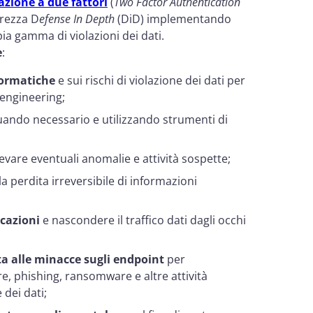
azione a due fattori
(
Two Factor Authentication
urezza D
efense In Depth
(DiD) implementando
pia gamma di violazioni dei dati.
e
:
formatiche
e sui rischi di violazione dei dati per
 engineering;
ando necessario e utilizzando strumenti di
levare eventuali anomalie e attività sospette;
la perdita irreversibile di informazioni
cazioni
e nascondere il traffico dati dagli occhi
ta alle minacce sugli endpoint
per
, phishing, ransomware e altre attività
dei dati;