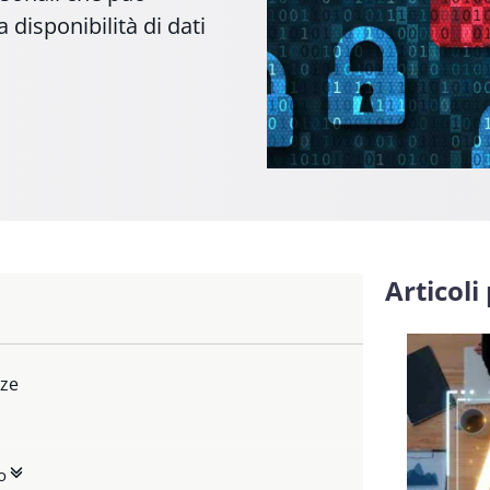
 disponibilità di dati
Articoli
nze
zione dei dati
o
aso di mancato rispetto della normativa