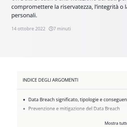
compromettere la riservatezza, l’integrità o la
personali.
14 ottobre 2022
7 minuti
INDICE DEGLI ARGOMENTI
Data Breach significato, tipologie e consegue
Prevenzione e mitigazione del Data Breach
Data Breach GDPR: come rispondere alla viola
Mostra tutt
Quali sono le sanzioni previste dal GDPR in c