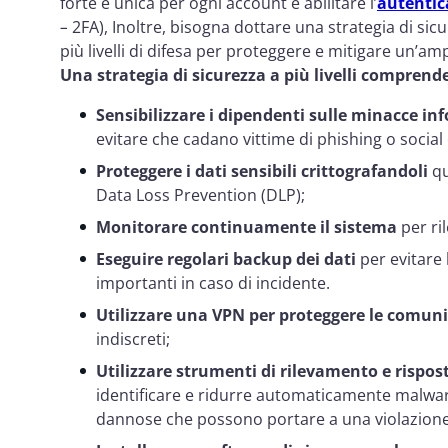
forte e unica per ogni account e abilitare l’
autentic
–
2FA), Inoltre, bisogna dottare una strategia di sic
più livelli di difesa per proteggere e mitigare un’am
Una strategia di sicurezza a più livelli comprend
Sensibilizzare i dipendenti sulle minacce in
evitare che cadano vittime di phishing o social
Proteggere i dati sensibili crittografandoli
qu
Data Loss Prevention (DLP);
Monitorare continuamente il sistema
per ri
Eseguire regolari backup dei dati
per evitare 
importanti in caso di incidente.
Utilizzare una VPN per proteggere le comuni
indiscreti;
Utilizzare strumenti di rilevamento e rispos
identificare e ridurre automaticamente malware
dannose che possono portare a una violazione 