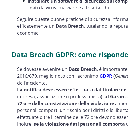
Installare un software di sicurezza sul com
i dati da virus, malware e altri attacchi.
Seguire queste buone pratiche di sicurezza informa
efficacemente un
Data Breach
, tutelando la reput
economici.
Data Breach GDPR: come rispondere
Se dovesse avvenire un
Data Breach
, è importante
2016/679, meglio noto con l’acronimo
GDPR
(
Genera
dell’incidente.
La notifica deve essere effettuata dal titolare d
impresa, associazione o professionista)
al Garante
72 ore dalla constatazione della violazione
a meno
personali comporti un rischio per i diritti e le liber
effettuate oltre il termine delle 72 ore devono ess
Inoltre,
se la violazione dati personali comporta un