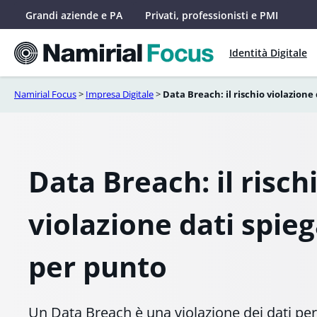
Vai
Grandi aziende e PA
Privati, professionisti e PMI
al
contenuto
Identità Digitale
Namirial Focus
>
Impresa Digitale
>
Data Breach: il rischio violazion
Data Breach: il risch
violazione dati spie
per punto
Un Data Breach è una violazione dei dati pe