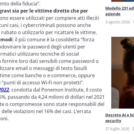
nto della fiducia”.
Modello 231 ed 
avi sia per le vittime dirette che per
aziende
ssono essere utilizzati per compiere atti illeciti
3 agosto 2026
alcuni casi, i cybercriminali possono anche
rubato o utilizzarlo per ricattare le vittime.
i modi
: il più comune è la cosiddetta “forza
indovinare le password degli utenti per
formatici utilizzano tecniche di social
a fornire loro dati sensibili come password o
izzare email o messaggi di testo fasulli
gittime come banche o e-commerce, oppure
 “punti di accesso Wi-Fi non protetti”.
 2022
,
condotta dal Ponemon Institute, Il costo
%, passando da 4,24 milioni di dollari nel 2021
ubate o compromesse sono state responsabili del
 delle violazioni nel 16% dei casi. L’errata
Decreto AI e b
oni.
security
27 luglio 2026