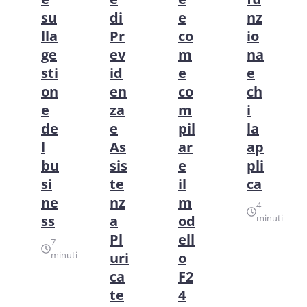
su
di
e
nz
lla
Pr
co
io
ge
ev
m
na
sti
id
e
e
on
en
co
ch
e
za
m
i
de
e
pil
la
l
As
ar
ap
bu
sis
e
pli
si
te
il
ca
ne
nz
m
4
ss
a
od
minuti
Pl
ell
7
minuti
uri
o
ca
F2
te
4