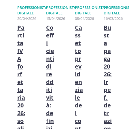
PROFESSIONISTA
PROFESSIONISTA
PROFESSIONISTA
PROFESSIONI
DIGITALE
DIGITALE
DIGITALE
DIGITALE
20/04/2026
15/04/2026
08/04/2026
16/03/2026
Pa
Co
Ca
Bu
rti
eff
ss
st
ta
i
et
a
IV
cie
to
pa
A
nti
pr
ga
fo
di
ev
20
rf
re
id
26:
et
dd
en
Ir
ta
iti
zia
pe
ria
vit
le
f,
20
à:
de
de
26:
de
l
tr
so
fin
co
azi
gli
izi
nt
on