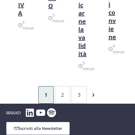
i
IV
ic
O
co
A
ar
5
nv
ne
minuti
5
ie
minuti
la
ne
va
lid
9
minuti
ità
5
minuti
1
2
3
LinkedIn
YouTube
Spotify
SEGUICI
Iscriviti alla Newsletter