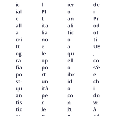
ic
l
ier
de
ial
PI
o
i
e
L
an
Pr
all
ita
ali
od
a
lia
tic
ot
cri
no
o
ti
tt
e
a
UE
og
le
qu
,
ra
op
ell
co
fia
po
o
s’è
po
rt
ibr
e
st-
un
id
ch
qu
ità
o
i
an
pe
co
do
tis
r
n
vr
tic
le
l’I
à