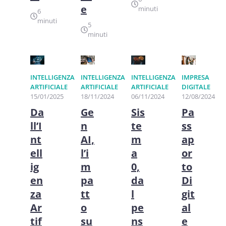
e
minuti
6
minuti
5
minuti
INTELLIGENZA
INTELLIGENZA
INTELLIGENZA
IMPRESA
ARTIFICIALE
ARTIFICIALE
ARTIFICIALE
DIGITALE
15/01/2025
18/11/2024
06/11/2024
12/08/2024
Da
Ge
Sis
Pa
ll’I
n
te
ss
nt
AI,
m
ap
ell
l’i
a
or
ig
m
0,
to
en
pa
da
Di
za
tt
l
git
Ar
o
pe
al
tif
su
ns
e