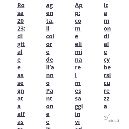
ag
Ro
Ap
ic
en
sa
p:
a
ta,
20
co
m
il
23:
m
on
col
di
e
di
or
git
eli
al
e
al
mi
e
de
e
na
cy
ll’a
e
re
be
nn
as
i
rsi
o
se
m
cu
Pa
gn
es
re
nt
at
sa
zz
on
a
ggi
a
e
all’
in
2
e
as
vi
minuti