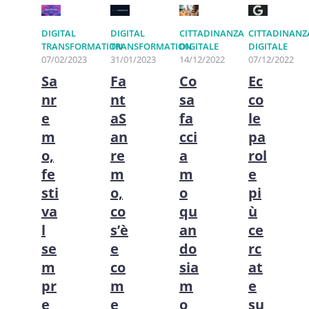
DIGITAL
DIGITAL
CITTADINANZA
CITTADINANZ
TRANSFORMATION
TRANSFORMATION
DIGITALE
DIGITALE
07/02/2023
31/01/2023
14/12/2022
07/12/2022
Sa
Fa
Co
Ec
nr
nt
sa
co
e
aS
fa
le
m
an
cci
pa
o,
re
a
rol
fe
m
m
e
sti
o,
o
pi
va
co
qu
ù
l
s’è
an
ce
se
e
do
rc
m
co
sia
at
pr
m
m
e
e
e
o
su