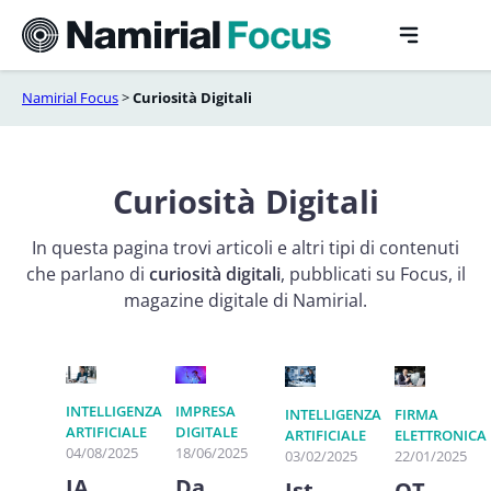
Vai
al
contenuto
Namirial Focus
>
Curiosità Digitali
Curiosità Digitali
In questa pagina trovi articoli e altri tipi di contenuti
che parlano di
curiosità digitali
, pubblicati su Focus, il
magazine digitale di Namirial.
INTELLIGENZA
IMPRESA
INTELLIGENZA
FIRMA
ARTIFICIALE
DIGITALE
ARTIFICIALE
ELETTRONICA
04/08/2025
18/06/2025
03/02/2025
22/01/2025
IA
Da
Ist
OT