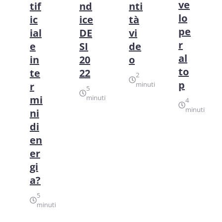
ve
tif
nd
nti
lo
ic
ice
tà
pe
ial
DE
vi
r
e
SI
de
al
in
20
o
to
te
22
2
p
r
minuti
5
mi
minuti
4
minuti
ni
di
en
er
gi
a?
5
minuti