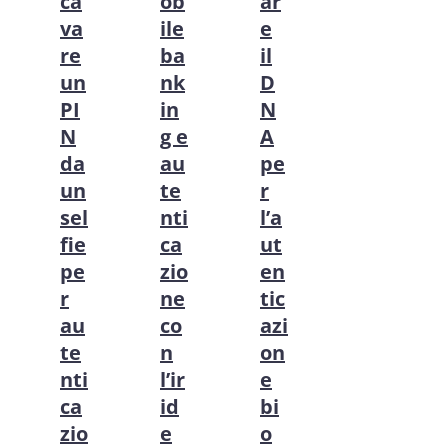
ca
ob
ar
va
ile
e
re
ba
il
un
nk
D
PI
in
N
N
g e
A
da
au
pe
un
te
r
sel
nti
l’a
fie
ca
ut
pe
zio
en
r
ne
tic
au
co
azi
te
n
on
nti
l’ir
e
ca
id
bi
zio
e
o