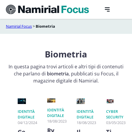
Vai
al
contenuto
Namirial Focus
>
Biometria
Biometria
In questa pagina trovi articoli e altri tipi di contenuti
che parlano di
biometria
, pubblicati su Focus, il
magazine digitale di Namirial.
IDENTITÀ
IDENTITÀ
IDENTITÀ
CYBER
DIGITALE
DIGITALE
DIGITALE
SECURITY
18/08/2023
04/12/2024
18/08/2023
03/05/2023
Ry
Ge
Il
Ti