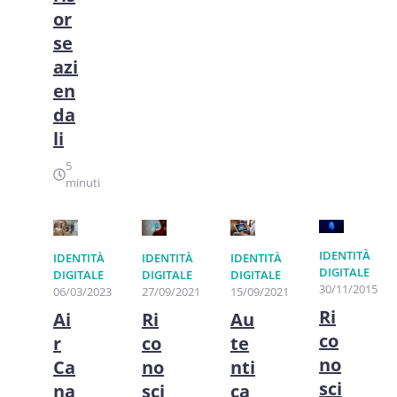
or
se
azi
en
da
li
5
minuti
IDENTITÀ
IDENTITÀ
IDENTITÀ
IDENTITÀ
DIGITALE
DIGITALE
DIGITALE
DIGITALE
30/11/2015
06/03/2023
27/09/2021
15/09/2021
Ri
Ai
Ri
Au
co
r
co
te
no
Ca
no
nti
sci
na
sci
ca