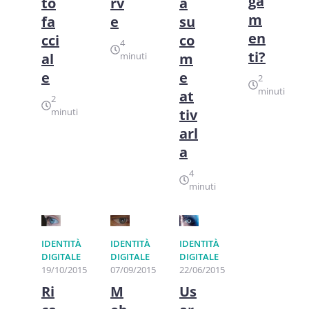
ga
to
rv
a
m
fa
e
su
en
cci
co
4
ti?
al
minuti
m
e
e
2
minuti
at
2
minuti
tiv
arl
a
4
minuti
IDENTITÀ
IDENTITÀ
IDENTITÀ
DIGITALE
DIGITALE
DIGITALE
19/10/2015
07/09/2015
22/06/2015
Ri
M
Us