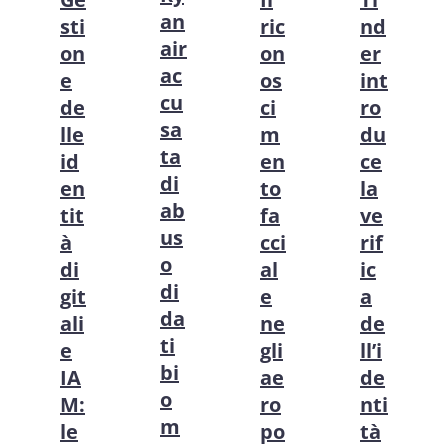
an
sti
ric
nd
air
on
on
er
ac
e
os
int
cu
de
ci
ro
sa
lle
m
du
ta
id
en
ce
di
en
to
la
ab
tit
fa
ve
us
à
cci
rif
o
di
al
ic
di
git
e
a
da
ali
ne
de
ti
e
gli
ll’i
bi
IA
ae
de
o
M:
ro
nti
m
le
po
tà