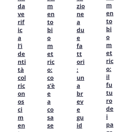
m
da
m
zio
en
ve
en
ne
to
rif
to
a
bi
ic
bi
du
o
a
o
e
m
l’i
m
fa
et
de
et
tt
ric
nti
ric
ori
o:
tà
o:
:
il
col
co
un
fu
ric
s’è
a
tu
on
e
br
ro
os
a
ev
de
ci
co
e
i
m
sa
gu
pa
en
se
id