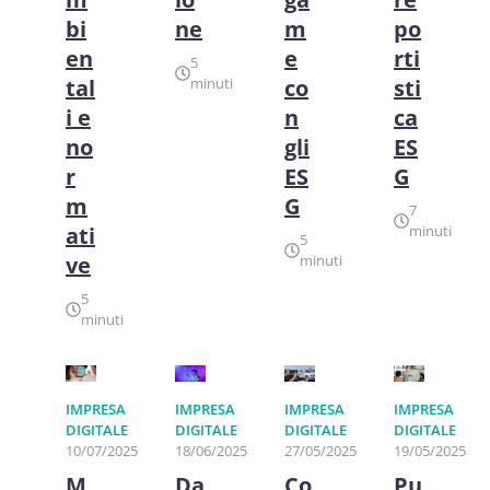
bi
ne
m
po
en
e
rti
5
tal
minuti
co
sti
i e
n
ca
no
gli
ES
r
ES
G
m
G
7
ati
minuti
5
ve
minuti
5
minuti
IMPRESA
IMPRESA
IMPRESA
IMPRESA
DIGITALE
DIGITALE
DIGITALE
DIGITALE
10/07/2025
18/06/2025
27/05/2025
19/05/2025
M
Da
Co
Pu