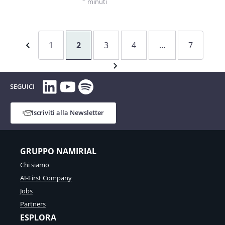
minuti
1
2
3
4
…
7
LinkedIn
YouTube
Spotify
SEGUICI
Iscriviti alla Newsletter
GRUPPO NAMIRIAL
Chi siamo
AI-First Company
Jobs
Partners
ESPLORA