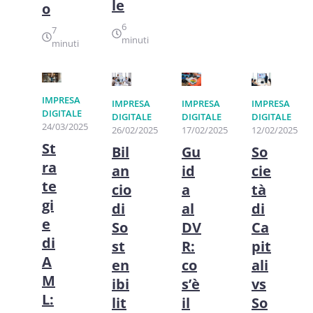
le
o
6
7
minuti
minuti
IMPRESA
IMPRESA
IMPRESA
IMPRESA
DIGITALE
DIGITALE
DIGITALE
DIGITALE
24/03/2025
26/02/2025
17/02/2025
12/02/2025
St
Bil
Gu
So
ra
an
id
cie
te
cio
a
tà
gi
di
al
di
e
So
DV
Ca
di
st
R:
pit
A
en
co
ali
M
ibi
s’è
vs
L:
lit
il
So