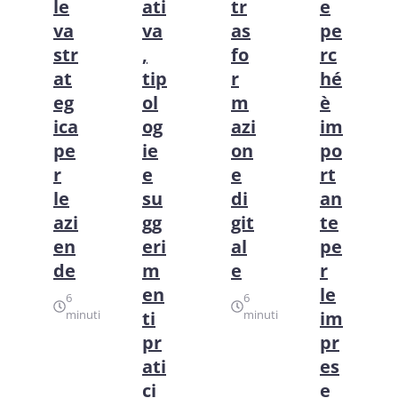
le
ati
tr
e
va
va
as
pe
str
,
fo
rc
at
tip
r
hé
eg
ol
m
è
ica
og
azi
im
pe
ie
on
po
r
e
e
rt
le
su
di
an
azi
gg
git
te
en
eri
al
pe
de
m
e
r
en
le
6
6
minuti
ti
minuti
im
pr
pr
ati
es
ci
e