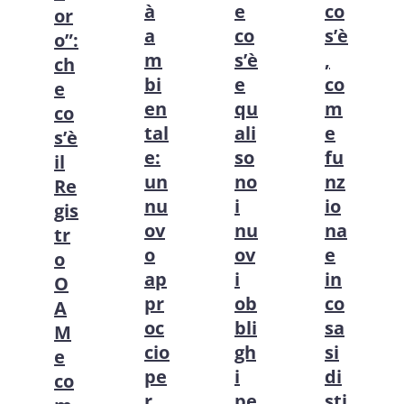
à
e
co
or
a
co
s’è
o”:
m
s’è
,
ch
bi
e
co
e
en
qu
m
co
tal
ali
e
s’è
e:
so
fu
il
un
no
nz
Re
nu
i
io
gis
ov
nu
na
tr
o
ov
e
o
ap
i
in
O
pr
ob
co
A
oc
bli
sa
M
cio
gh
si
e
pe
i
di
co
r
pe
sti