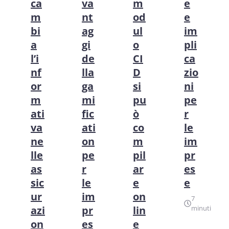
ca
va
m
e
m
nt
od
e
bi
ag
ul
im
a
gi
o
pli
l’i
de
CI
ca
nf
lla
D
zio
or
ga
si
ni
m
mi
pu
pe
ati
fic
ò
r
va
ati
co
le
ne
on
m
im
lle
pe
pil
pr
as
r
ar
es
sic
le
e
e
ur
im
on
7
azi
pr
lin
minuti
on
es
e