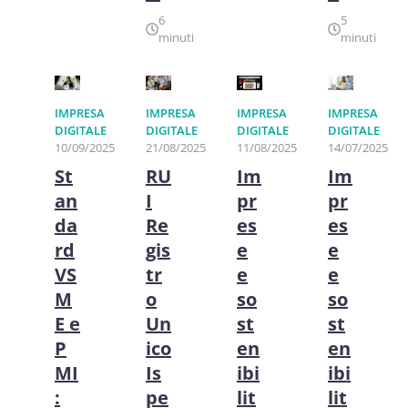
6
5
minuti
minuti
IMPRESA
IMPRESA
IMPRESA
IMPRESA
DIGITALE
DIGITALE
DIGITALE
DIGITALE
10/09/2025
21/08/2025
11/08/2025
14/07/2025
St
RU
Im
Im
an
I
pr
pr
da
Re
es
es
rd
gis
e
e
VS
tr
e
e
M
o
so
so
E e
Un
st
st
P
ico
en
en
MI
Is
ibi
ibi
:
pe
lit
lit