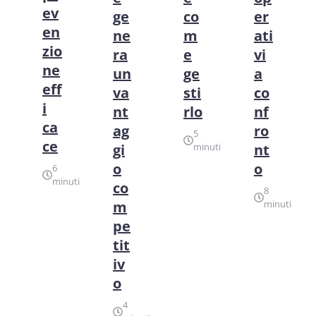
ev
ge
co
er
en
ne
m
ati
zio
ra
e
vi
ne
un
ge
a
eff
va
sti
co
i
nt
rlo
nf
ca
ag
ro
5
ce
gi
minuti
nt
o
o
6
minuti
co
8
m
minuti
pe
tit
iv
o
4