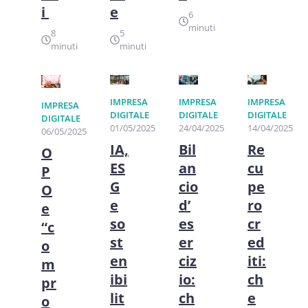
i
e
6
minuti
8
5
minuti
minuti
IMPRESA
IMPRESA
IMPRESA
IMPRESA
DIGITALE
DIGITALE
DIGITALE
DIGITALE
01/05/2025
24/04/2025
14/04/2025
06/05/2025
IA,
Bil
Re
O
ES
an
cu
P
G
cio
pe
O
e
d’
ro
e
so
es
cr
“c
st
er
ed
o
en
ciz
iti:
m
ibi
io:
ch
pr
lit
ch
e
o