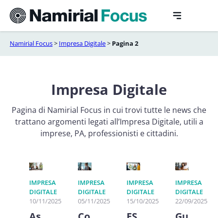
Vai
al
contenuto
Namirial Focus
>
Impresa Digitale
>
Pagina 2
Impresa Digitale
Pagina di Namirial Focus in cui trovi tutte le news che
trattano argomenti legati all’Impresa Digitale, utili a
imprese, PA, professionisti e cittadini.
IMPRESA
IMPRESA
IMPRESA
IMPRESA
DIGITALE
DIGITALE
DIGITALE
DIGITALE
10/11/2025
05/11/2025
15/10/2025
22/09/2025
As
Co
ES
Gu