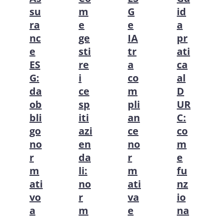
su
m
G
id
ra
e
e
a
nc
ge
IA
pr
e
sti
tr
ati
ES
re
a
ca
G:
i
co
al
da
ce
m
D
ob
sp
pli
UR
bli
iti
an
C:
go
azi
ce
co
no
en
no
m
r
da
r
e
m
li:
m
fu
ati
no
ati
nz
vo
r
va
io
a
m
e
na