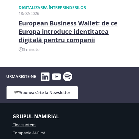
DIGITALIZAREA ÎNTREPRINDERILOR
18/02/2026
European Business Wallet: de ce
Europa introduce identitatea
digitală pentru companii
3 minute
LinkedIn
YouTube
Spotify
URMARESTE-NE
Abonează-te la Newsletter
GRUPUL NAMIRIAL
Cine suntem
Companie AI-First