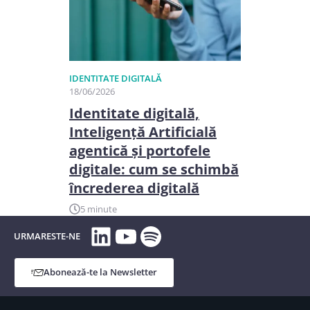
IDENTITATE DIGITALĂ
18/06/2026
Identitate digitală,
Inteligență Artificială
agentică și portofele
digitale: cum se schimbă
încrederea digitală
5 minute
LinkedIn
YouTube
Spotify
URMARESTE-NE
Abonează-te la Newsletter