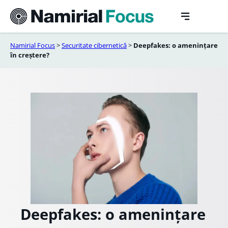
Sari
la
conținut
Namirial Focus
>
Securitate cibernetică
>
Deepfakes: o amenințare
în creștere?
Deepfakes: o amenințare