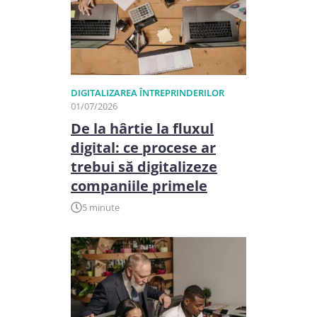
DIGITALIZAREA ÎNTREPRINDERILOR
01/07/2026
De la hârtie la fluxul
digital: ce procese ar
trebui să digitalizeze
companiile primele
5 minute