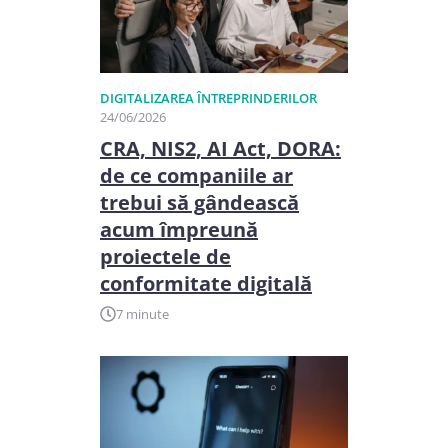
DIGITALIZAREA ÎNTREPRINDERILOR
24/06/2026
CRA, NIS2, AI Act, DORA:
de ce companiile ar
trebui să gândească
acum împreună
proiectele de
conformitate digitală
7 minute