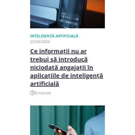
INTELIGENȚĂ ARTIFICIALĂ
22/06/2026
Ce informații nu ar
trebui să introducă
niciodată angajații în
aplicațiile de inteligență
artificială
9 minute