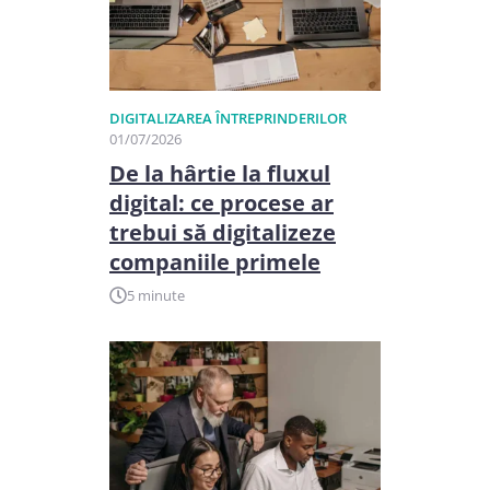
DIGITALIZAREA ÎNTREPRINDERILOR
01/07/2026
De la hârtie la fluxul
digital: ce procese ar
trebui să digitalizeze
companiile primele
5 minute