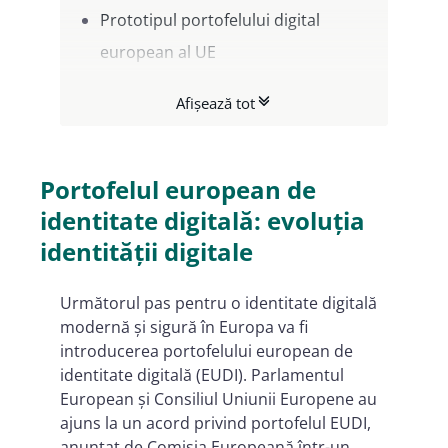
Prototipul portofelului digital
european al UE
Prototipul portofelului digital
Afișează tot
european va servi la:
Ce vizează proiectele-pilot EUDI
Consorții participante la proiecte-
Portofelul european de
pilot
identitate digitală: evoluția
Avantajele serviciilor de încredere
identității digitale
Namirial conforme cu eIDAS2
Următorul pas pentru o identitate digitală
O platformă Wallet pentru soluții
modernă și sigură în Europa va fi
digitale integrate în EUDI Wallet
introducerea portofelului european de
identitate digitală (EUDI). Parlamentul
European și Consiliul Uniunii Europene au
ajuns la un acord privind portofelul EUDI,
anunțat de Comisia Europeană într-un