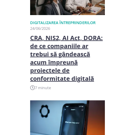
DIGITALIZAREA ÎNTREPRINDERILOR
24/06/2026
CRA, NIS2, AI Act, DORA:
de ce companiile ar
trebui să gândească
acum împreună
proiectele de
conformitate digitală
7 minute