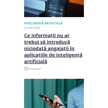
INTELIGENȚĂ ARTIFICIALĂ
22/06/2026
Ce informații nu ar
trebui să introducă
niciodată angajații în
aplicațiile de inteligență
artificială
9 minute