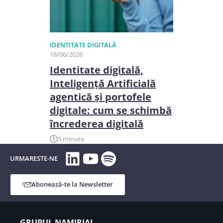
IDENTITATE DIGITALĂ
18/06/2026
Identitate digitală,
Inteligență Artificială
agentică și portofele
digitale: cum se schimbă
încrederea digitală
5 minute
LinkedIn
YouTube
Spotify
URMARESTE-NE
Abonează-te la Newsletter
GRUPUL NAMIRIAL