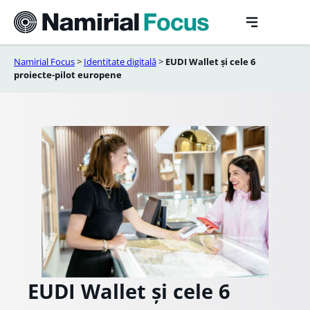
Sari
la
conținut
Namirial Focus
>
Identitate digitală
>
EUDI Wallet și cele 6
proiecte-pilot europene
EUDI Wallet și cele 6