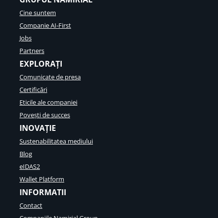
Cine suntem
Companie AI-First
Jobs
Partners
EXPLORAȚI
Comunicate de presa
Certificări
Eticile ale companiei
Povești de succes
INOVAȚIE
Sustenabilitatea mediului
Blog
eIDAS2
Wallet Platform
INFORMATII
Contact
Companiile Namirial Group