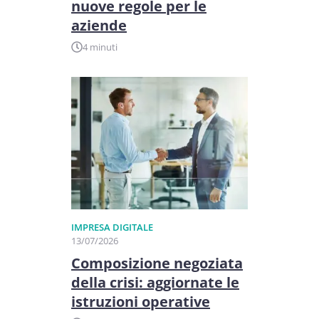
nuove regole per le
aziende
4 minuti
IMPRESA DIGITALE
13/07/2026
Composizione negoziata
della crisi: aggiornate le
istruzioni operative